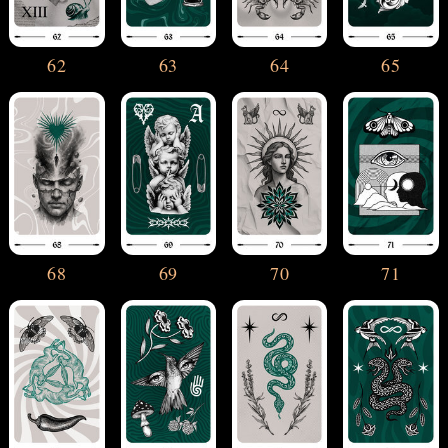
62
63
64
65
68
69
70
71