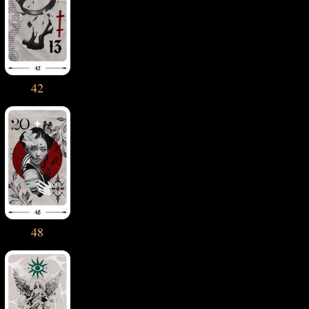
42
48