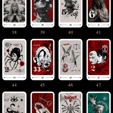
38
39
40
41
44
45
46
47