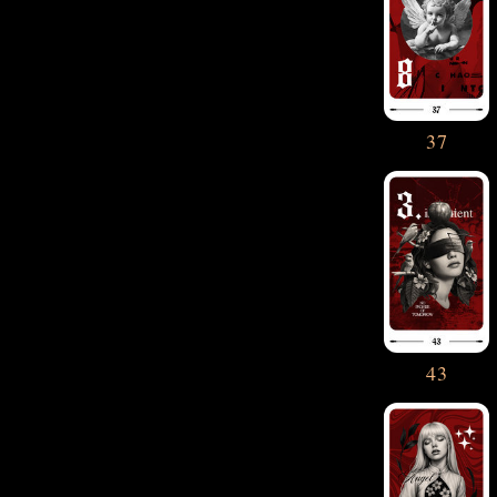
37
43