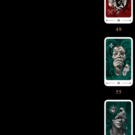
49
55