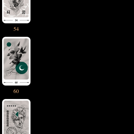
54
60