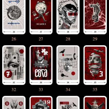
26
27
28
29
32
33
34
35