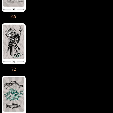
66
72