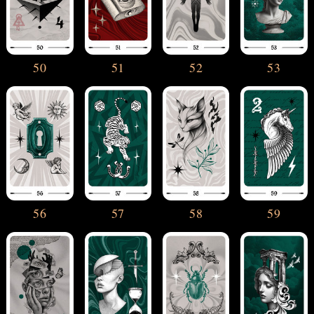
50
51
52
53
56
57
58
59