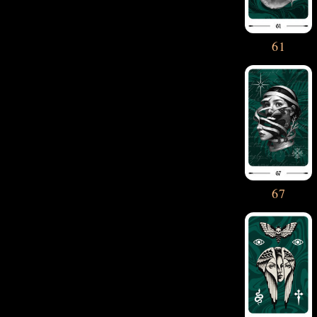
61
67